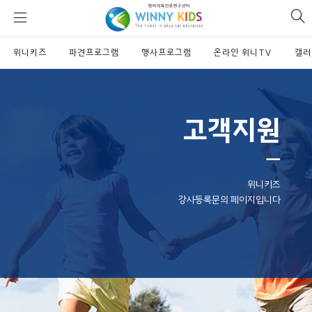
위
si
니
se
키
위니키즈
파견프로그램
즈
행사프로그램
온라인 위니TV
갤러
고객지원
ㅡ
위니키즈
강사등록문의 페이지입니다