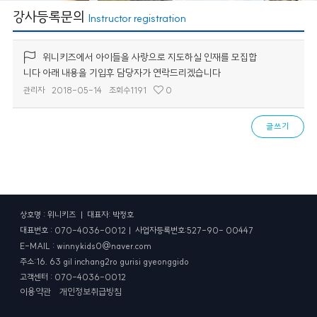
강사등록문의
Instructor registration
위니키즈에서 아이들을 사랑으로 지도하실 인재를 모집합
니다 아래 내용을 기입후 담당자가 연락드리겠습니다
관리자
2018-05-14
조회수
1191
0
글쓰기
상호명 : 위니키즈 ㅣ 대표자: 박정호
대표번호 : 070-4036-0012ㅣ 사업자등록번호:527-90- 00447
E-MAIL : winnykids0@naver.com
주소:16. 63 gil inchang2ro gurisi gyeonggido
고객센터 : 070-4036-0012
이용약관
개인정보취급방침