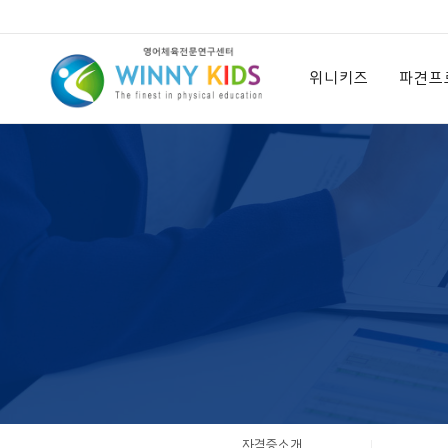
위
니
위니키즈
파견프
키
즈
자격증소개