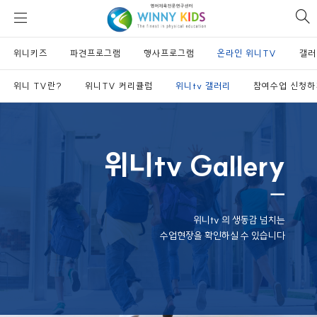
위
si
니
se
키
위니키즈
파견프로그램
즈
행사프로그램
온라인 위니TV
갤러
위니 TV란?
위니TV 커리큘럼
위니tv 갤러리
참여수업 신청하
위니tv Gallery
ㅡ
위니tv 의 생동감 넘치는
수업현장을 확인하실 수 있습니다