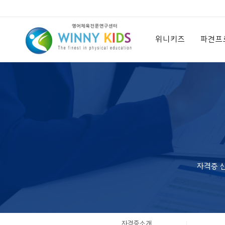
위
니
위니키즈
파견프
키
즈
자격증 
자격증소개