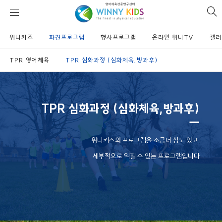
위
si
니
se
키
위니키즈
파견프로그램
즈
행사프로그램
온라인 위니TV
갤러
TPR 영어체육
TPR 심화과정 (심화체육,방과후)
TPR 심화과정 (심화체육,방과후)
ㅡ
위니키즈의 프로그램을 조금더 심도 있고
세부적으로 익힐 수 있는 프로그램입니다