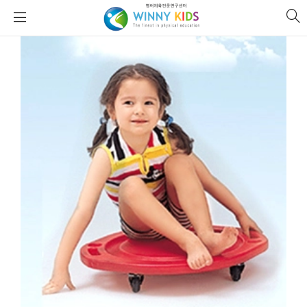
위
si
니
se
키
즈