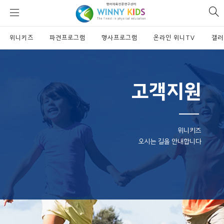
위
si
니
se
키
위니키즈
파견프로그램
즈
행사프로그램
온라인 위니TV
갤러
고객지원
위니키즈
오시는 길을 안내합니다