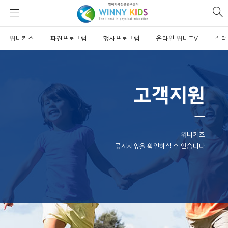
위
si
니
se
키
위니키즈
파견프로그램
즈
행사프로그램
온라인 위니TV
갤러
고객지원
ㅡ
위니키즈
공지사항을 확인하실 수 있습니다