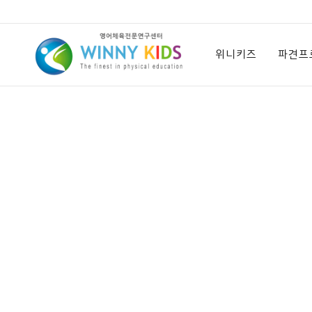
위
니
위니키즈
파견프
키
즈